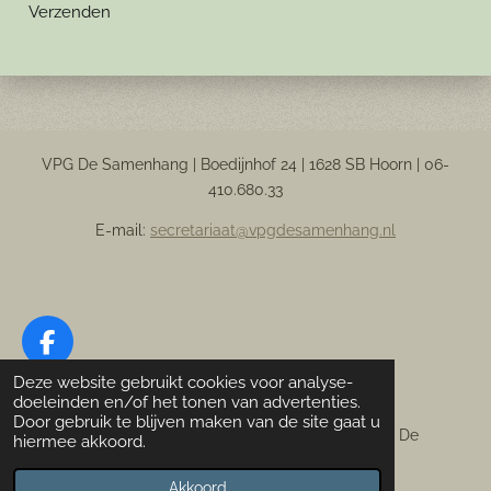
Verzenden
VPG De Samenhang | Boedijnhof 24 | 1628 SB Hoorn |
06-
410.680.33
E-mail:
secretariaat@vpgdesamenhang.nl
F
a
Deze website gebruikt cookies voor analyse-
Designed by F. Hoekstra
c
doeleinden en/of het tonen van advertenties.
Door gebruik te blijven maken van de site gaat u
e
© 2022-
2026 Vereniging Paardrijden Gehandicapten De
hiermee akkoord.
b
Samenhang
o
Powered by
JouwWeb
Akkoord