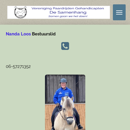
Ga
direct
naar
de
Nanda Loos
Bestuurslid
hoofdinhoud
06-57271352