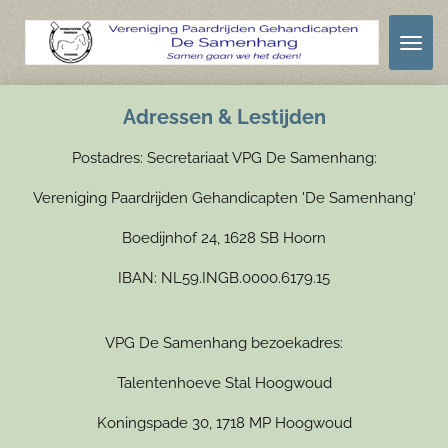
Ga
direct
naar
de
Adressen & Lestijden
hoofdinhoud
Postadres: Secretariaat VPG De Samenhang:
Vereniging Paardrijden Gehandicapten 'De Samenhang'
Boedijnhof 24, 1628 SB Hoorn
IBAN: NL59.INGB.0000.6179.15
VPG De Samenhang bezoekadres:
Talentenhoeve Stal Hoogwoud
Koningspade 30, 1718 MP Hoogwoud