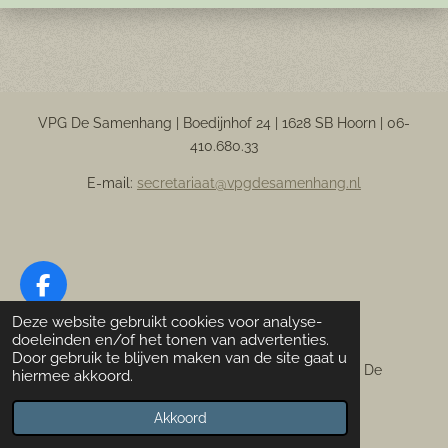
VPG De Samenhang | Boedijnhof 24 | 1628 SB Hoorn |
06-
410.680.33
E-mail:
secretariaat@vpgdesamenhang.nl
F
a
Deze website gebruikt cookies voor analyse-
Designed by F. Hoekstra
c
doeleinden en/of het tonen van advertenties.
Door gebruik te blijven maken van de site gaat u
e
© 2022-
2026 Vereniging Paardrijden Gehandicapten De
hiermee akkoord.
b
Samenhang
o
Powered by
JouwWeb
Akkoord
o