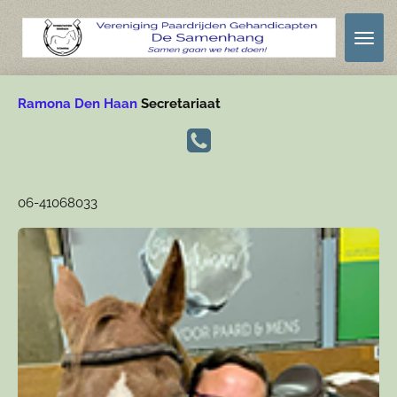
Ga
direct
naar
de
Ramona Den Haan
Secretariaat
hoofdinhoud
06-41068033