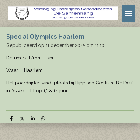
Ga
direct
naar
de
Special Olympics Haarlem
hoofdinhoud
Gepubliceerd op 11 december 2025 om 11:10
Datum: 12 t/m 14 Juni
Waar : Haarlem
Het paardrijden vindt plaats bij Hippisch Centrum De Delf
in Assendelft op 13 & 14 juni
D
D
S
D
e
e
h
e
l
e
a
l
e
l
r
e
n
e
n