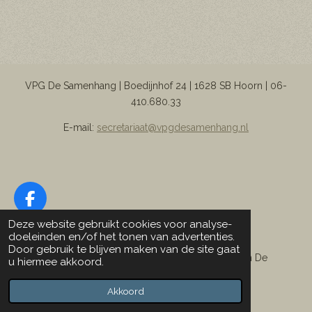
VPG De Samenhang | Boedijnhof 24 | 1628 SB Hoorn |
06-
410.680.33
E-mail:
secretariaat@vpgdesamenhang.nl
F
a
Deze website gebruikt cookies voor analyse-
Designed by F. Hoekstra
c
doeleinden en/of het tonen van advertenties.
Door gebruik te blijven maken van de site gaat
e
© 2022-
2026 Vereniging Paardrijden Gehandicapten De
u hiermee akkoord.
b
Samenhang
o
Powered by
JouwWeb
Akkoord
o